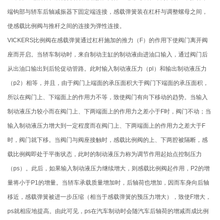
端钩部与轿车后轴减振器下固定端连接，感载弹簧装在杠杆与调整螺母之间，
使感载比例阀与推杆之间的连接为弹性连接。
VICKERS比例阀在感载弹簧通过杠杆施加的推力（F）的作用下使阀门离开阀
座而开启。当轿车制动时，来自制动主缸的制动液由进油口输入，通过阀门后
从出油口输出到后轮促动管路。此时输入制动液压力（pl）和输出制动液压力
（p2）相等，并且，由于阀门上端面的承压面积大于阀门下端面的承压面积，
所以在阀门上、下端面上的作用力不等，致使阀门有向下移动的趋势。当输入
制动液压力较小而在阀门上、下两端面上的作用力之差小于F时，阀门不动；当
输入制动液压力增大到一定程度而在阀门上、下两端面上的作用力之差大于F
时，阀门就下移。当阀门与阀座接触时，感载比例阀的上、下两腔被隔断，感
载比例阀即处于平衡状态，此时的制动液压力称为调节作用起始点控制压力
（ps）。此后，如果输入制动液压力继续增大，则感载比例阀起作用，P2的增
量将小于P1的增量。当轿车承载质量增加时，后轴荷也增加，因而车身向后轴
移近，感载弹簧被进一步压缩（相当于感载弹簧的预压力增大），致使F增大，
ps就相应地提高。由此可见，ps在汽车制动时会随汽车后轴荷的增减而成比例