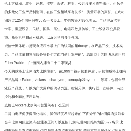
括土方机械、农业、建筑、航空、采矿、林业、公共设施和物料搬运。伊顿是
的多元化工业产品制造商，在的工业领域享有技术*、质量可靠的声誉。在6大
洲超过125个国家拥有5万5千名员工。年销售额为98亿美元。产品涉及汽车、
卡车、重型设备、民航、国防、居住、电讯和数据传输、工业设备和公共设
施、商业机构和政府机关、以及运动的各个领域。
威格士流体动力是现今液压市场上广为认同的领dao者，在产品开发、技术实
力、产品质量和售后服务等各个方面均是行业中的*。总部位于美国明尼达州的
Eden Prairie，在*范围内拥有二十二家现货。
今天的威格士流体动力比以往更*。在1999年被伊顿兼并后，伊顿和威格士拥有
产品品牌：Eaton、vickers、char-lynn、aeroquip和hydroline等等，包括全部
液压产品线，可以为广大用户提供动力源、控制元件、执行器、连接件、污染
控制和全套的液压系统。
威格士Vickers比例阀与普通阀有什么区别
二是由电液伺服阀简化结构、降低精度发展起来的.下面介绍的比例阀均指前者,
当今比例阀的主流.与普通液压阀可以互换.比例电磁阀的结构如图5-27所示.比
例电磁铁是直流电磁铁,但它与普通直流电磁铁不同.普通直流电磁铁的衔铁只有