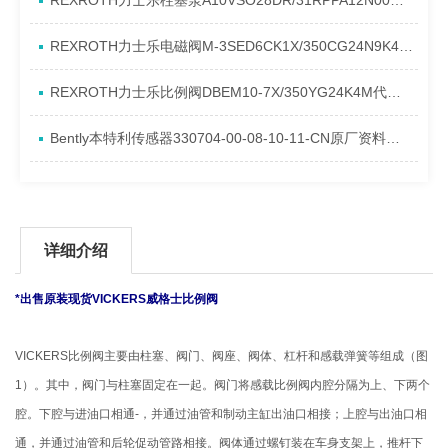
REXROTH力士乐柱塞泵A10VSO28DR/31RPPA12N00产品资料简介
REXROTH力士乐电磁阀M-3SED6CK1X/350CG24N9K4进口现货介绍
REXROTH力士乐比例阀DBEM10-7X/350YG24K4M代理资料
Bently本特利传感器330704-00-08-10-11-CN原厂资料介绍
详细介绍
*出售原装现货VICKERS威格士比例阀
VICKERS比例阀主要由柱塞、阀门、阀座、阀体、杠杆和感载弹簧等组成（图
1）。其中，阀门与柱塞固定在一起。阀门将感载比例阀内腔分隔为上、下两个
腔。下腔与进油口相通-，并通过油管和制动主缸出油口相接；上腔与出油口相
通，并通过油管和后轮促动管路相接。阀体通过螺钉装在车身支架上，推杆下