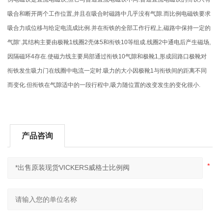
吸合和断开两个工作位置,并且在吸合时磁路中几乎没有气隙.而比例电磁铁要求
吸合力或位移与给定电流成比例.并在衔铁的全部工作行程上,磁路中保持一定的
气隙‘.其结构主要由极靴1线圈2壳体5和衔铁10等组成.线圈2中通电后产生磁场,
因隔磁环4存在.使磁力线主要局部通过衔铁10气隙和极靴1,形成回路口极靴对
衔铁发生吸力门在线圈中电流一定时.吸力的大小因极靴1与衔铁间的距离不同
而变化.但衔铁在气隙适中的一段行程中,吸力随位置的改变发生的变化很小.
产品咨询