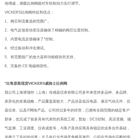
地增减，感载比例阀能对车轮制动力实行调节。
VICKERS比例阀特征和优点：
1、阀芯和流量选则范围广。
2、电气反馈差动变压器确保了精确的阀芯位置控制。
3、内置电流反馈确保了*控制。
4、经过振动和冲击测试。
5、有范围很广的放大器和功能模块所支持。
6、完备的 CE 电磁相容性。
*出售原装现货VICKERS威格士比例阀
我公司上海谱瑞特（上海）传感器仪表有限公司多年来坚持多品种、多品牌、
差异化的发展战略，产品覆盖面较大，产品涉及低压电器、液压气动元件、仪
器仪表、以及IT网络产品。公司经过多年的经营，已拥有全国范围的稳定客户
群体，也完成了较多具有代表性的系统工程，暂如：DCS控制、高压变频、烟
气监测、工业调度、仪表成套等，与客户及供应商具有稳定的业务合作基础，
并建立了良好的信誉；近几年行业市场竞争极其激烈，公司在市场中不断的突