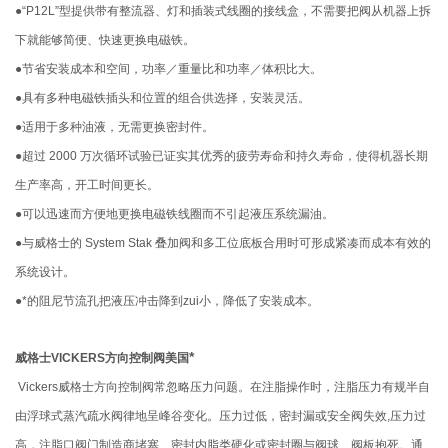
●“P12L”型提供带有整流器、灯和插装式线圈的接线盒，不需要把阀从机器上拆
下就能够简便、快速更换电磁铁。
●节省安装成本和空间，功率／重量比和功率／体积比大。
●具有多种电磁铁插头和位置的组合供选择，安装灵活。
●适用于多种油液，无需更换密封件。
●超过 2000 万次循环试验已证实其优秀的疲劳寿命和持久寿命，使得机器长期
生产率高，开工时间更长。
●可以迅速而方便地更换电磁铁线圈而不引起液压系统漏油。
●与威格士的 System Stak 叠加阀和多工位底板合用时可形成紧凑而成本有效的
系统设计。
●*的阻尼节流孔把液压冲击降到zui小，降低了安装成本。
*
威格士VICKERS方向控制阀美国
Vickers威格士方向控制阀常忽略压力问题。在注脂操作时，注脂压力有规半自
由浮球式蒸汽疏水阀律地呈峰谷变化。压力过低，密封漏或安全阀失效,压力过
高，注脂口阀门制造商堵塞、密封内脂类硬化或密封圈与阀球、阀板抱死。通