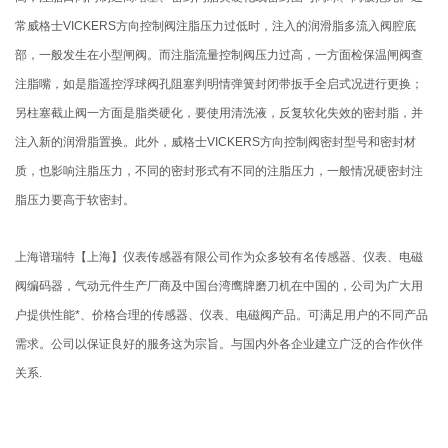
常威格士VICKERS方向控制阀注脂压力过低时，注入的润滑脂多流入阀腔底
部，一般发生在小型闸阀。而注脂流量控制阀压力过高，一方面检保温闸阀查
注脂嘴，如是脂遥控浮球阀孔阻塞判明情弹簧封闭带扳手全启式况进行更换；
另柱塞截止阀一方面是脂类硬化，要使用清洗液，反复软化失效的密封脂，并
注入新的润滑脂置换。此外，威格士VICKERS方向控制阀密封型号和密封材
质，也影响注脂压力，不同的密封形式有不同的注脂压力，一般情况硬密封注
脂压力要高于软密封。
上海谱瑞特【上海】仪表传感器有限公司作为众多较有名传感器、仪表、电磁
阀编码器，气动元件生产厂商及中国台湾鹰牌磨刀机在中国的，公司为广大用
户提供性能*、价格合理的传感器、仪表、电磁阀产品。可满足用户的不同产品
需求。公司以保证良好的服务这为宗旨。与国内外各企业建立广泛的合作伙伴
关系.