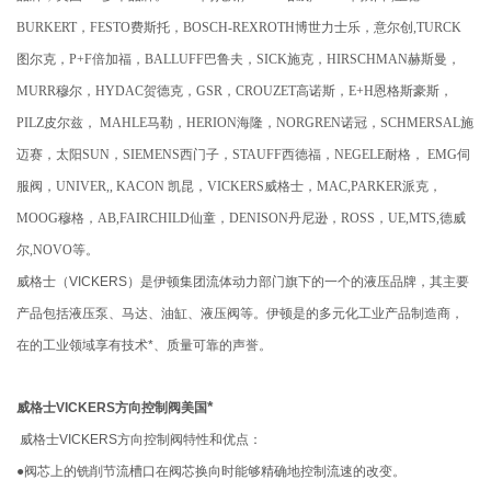
BURKERT，FESTO费斯托，BOSCH-REXROTH博世力士乐，意尔创,TURCK
图尔克，P+F倍加福，BALLUFF巴鲁夫，SICK施克，HIRSCHMAN赫斯曼，
MURR穆尔，HYDAC贺德克，GSR，CROUZET高诺斯，E+H恩格斯豪斯，
PILZ皮尔兹， MAHLE马勒，HERION海隆，NORGREN诺冠，SCHMERSAL施
迈赛，太阳SUN，SIEMENS西门子，STAUFF西德福，NEGELE耐格， EMG伺
服阀，UNIVER,, KACON 凯昆，VICKERS威格士，MAC,PARKER派克，
MOOG穆格，AB,FAIRCHILD仙童，DENISON丹尼逊，ROSS，UE,MTS,德威
尔,NOVO等。
威格士（VICKERS）是伊顿集团流体动力部门旗下的一个的液压品牌，其主要
产品包括液压泵、马达、油缸、液压阀等。伊顿是的多元化工业产品制造商，
在的工业领域享有技术*、质量可靠的声誉。
*
威格士VICKERS方向控制阀美国
威格士VICKERS方向控制阀特性和优点：
●阀芯上的铣削节流槽口在阀芯换向时能够精确地控制流速的改变。