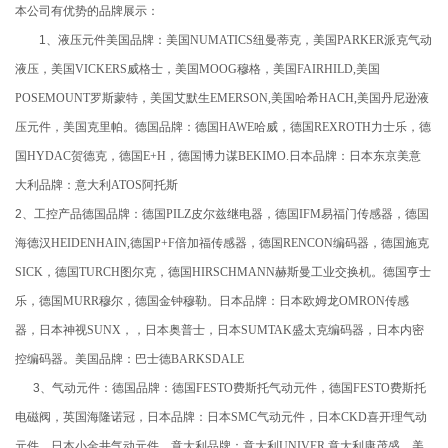
本公司有优势的品牌展示：
1、液压元件美国品牌：美国
NUMATICS
纽曼蒂克，美国
PARKER
派克气动
液压，美国
VICKERS
威格士，美国
MOOG
穆格，美国
FAIRHILD,
美国
POSEMOUNT
罗斯蒙特，美国艾默生
EMERSON,
美国哈希
HACH,
美国丹尼逊液
压元件，美国克里帕。德国品牌：德国
HAWE
哈威，德国
REXROTH
力士乐，德
国
HYDAC
贺德克，德国
E+H
，德国博力谋
BEKIMO.
日本品牌：日本东京美意
大利品牌：意大利
ATOS
阿托斯
2、工控产品德国品牌：德国
PILZ
皮尔兹继电器，德国
IFM
易福门传感器，德国
海德汉
HEIDENHAIN,
德国
P+F
倍加福传感器，德国
RENCON
编码器，德国施克
SICK
，德国
TURCH
图尔克，德国
HIRSCHMANN
赫斯曼工业交换机。德国亨士
乐，德国
MURR
穆尔，德国金钟穆勒。日本品牌：日本欧姆龙
OMRON
传感
器，日本神视
SUNX
，，日本奥普士，日本
SUMTAK
盛太克编码器，日本内密
控编码器。美国品牌：巴士德
BARKSDALE
3、气动元件：德国品牌：德国
FESTO
费斯托气动元件，德国
FESTO
费斯托
电磁阀，英国海隆诺冠，日本品牌：日本
SMC
气动元件，日本
CKD
喜开理气动
元件，日本小金井气动元件，意大利品牌：意大利
UNIVER,
意大利康茂盛，美