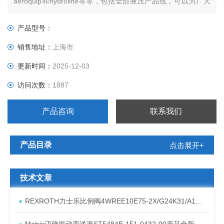
aeroquip和hydroline等等，包括全部液压产品线，可以为广大
用户提供动力源、控制元件、执行器、连接件、污染控制和全套
的液压系统。
产品型号：
销售地址：
上海市
更新时间：
2025-12-03
访问次数：
1887
产品咨询
联系我们
产品目录
点击展开+
技术文章
REXROTH力士乐比例阀4WREE10E75-2X/G24K31/A1V原厂发货资料