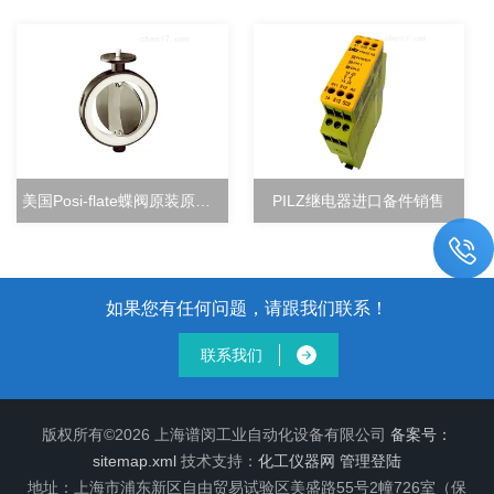
美国Posi-flate蝶阀原装原厂直销
PILZ继电器进口备件销售
如果您有任何问题，请跟我们联系！
联系我们
版权所有©2026 上海谱闵工业自动化设备有限公司
备案号：
sitemap.xml
技术支持：
化工仪器网
管理登陆
地址：上海市浦东新区自由贸易试验区美盛路55号2幢726室（保