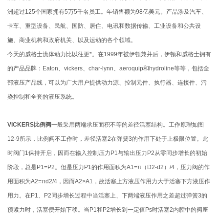
洲超过125个国家拥有5万5千名员工。年销售额为98亿美元。产品涉及汽车、
卡车、重型设备、民航、国防、居住、电讯和数据传输、工业设备和公共设
施、商业机构和政府机关、以及运动的各个领域。
今天的威格士流体动力比以往更*。在1999年被伊顿兼并后，伊顿和威格士拥有
的产品品牌：Eaton、vickers、char-lynn、aeroquip和hydroline等等，包括全
部液压产品线，可以为广大用户提供动力源、控制元件、执行器、连接件、污
染控制和全套的液压系统。
VICKERS比例阀
一般采用两端承压面积不等的差径活塞结构。工作原理如图
12-9所示，比例阀不工作时，差径活塞2在弹簧3的作用下处于上极限位置。此
时阀门1保持开启，因而在输入控制压力P1与输出压力P2从零同步增长的初始
阶段，总是P1=P2。但是压力P1的作用面积为A1=π（D2-d2）/4，压力阀的作
用面积为A2=πd2/4，因而A2>A1，故活塞上方液压作用力大于活塞下方液压作
用力。在P1、P2同步增长过程中当活塞上、下两端液压作用之差超过弹簧3的
预紧力时，活塞便开始下移。当P1和P2增长到一定值Ps时活塞2内腔中的阀座