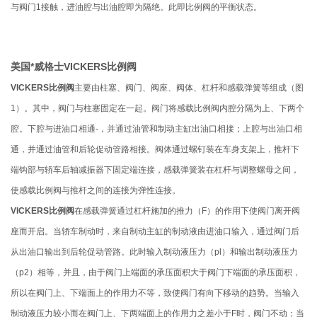
与阀门1接触，进油腔与出油腔即为隔绝。此即比例阀的平衡状态。
美国*威格士VICKERS比例阀
​
VICKERS比例阀
主要由柱塞、阀门、阀座、阀体、杠杆和感载弹簧等组成（图
1）。其中，阀门与柱塞固定在一起。阀门将感载比例阀内腔分隔为上、下两个
腔。下腔与进油口相通-，并通过油管和制动主缸出油口相接；上腔与出油口相
通，并通过油管和后轮促动管路相接。阀体通过螺钉装在车身支架上，推杆下
端钩部与轿车后轴减振器下固定端连接，感载弹簧装在杠杆与调整螺母之间，
使感载比例阀与推杆之间的连接为弹性连接。
VICKERS比例阀
在感载弹簧通过杠杆施加的推力（F）的作用下使阀门离开阀
座而开启。当轿车制动时，来自制动主缸的制动液由进油口输入，通过阀门后
从出油口输出到后轮促动管路。此时输入制动液压力（pl）和输出制动液压力
（p2）相等，并且，由于阀门上端面的承压面积大于阀门下端面的承压面积，
所以在阀门上、下端面上的作用力不等，致使阀门有向下移动的趋势。当输入
制动液压力较小而在阀门上、下两端面上的作用力之差小于F时，阀门不动；当