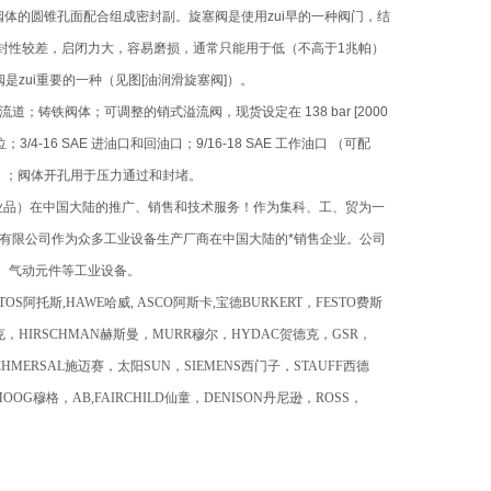
体的圆锥孔面配合组成密封副。旋塞阀是使用zui早的一种阀门，结
封性较差，启闭力大，容易磨损，通常只能用于低（不高于1兆帕）
zui重要的一种（见图[油润滑旋塞阀]）。
流道；铸铁阀体；可调整的销式溢流阀，现货设定在 138 bar [2000
6 SAE 进油口和回油口；9/16-18 SAE 工作油口 （可配
1-502）；阀体开孔用于压力通过和封堵。
业品）在中国大陆的推广、销售和技术服务！作为集科、工、贸为一
有限公司作为众多工业设备生产厂商在中国大陆的*销售企业。公司
、气动元件等工业设备。
托斯,HAWE哈威, ASCO阿斯卡,宝德BURKERT，FESTO费斯
施克，HIRSCHMAN赫斯曼，MURR穆尔，HYDAC贺德克，GSR，
HMERSAL施迈赛，太阳SUN，SIEMENS西门子，STAUFF西德
MOOG穆格，AB,FAIRCHILD仙童，DENISON丹尼逊，ROSS，