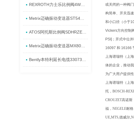
REXROTH力士乐比例阀4WREE10E75-2X/G24K31/A1V原厂发货资料
或关闭的一种阀门
构简单、开关迅速
Metrix迈确振动变送器ST5484E-151-0432-00产品全新介绍
和小口径（小于1
Vickers方向
ATOS阿托斯比例阀SDHRZE-A现货产品原理
PSI]；开式中位
Metrix迈确振动变送器MX8031-080-01-00进货全新资料
16097 和 16
上海谱瑞特（上海
Bently本特利延长电缆330730-080-13-CN安装发货特点
体的企业，推动我
为广大用户提供性
上海谱瑞特（上海）
托，BOSCH-RE
CROUZET高诺斯
福，NEGELE耐格
UE,MTS,德威尔,