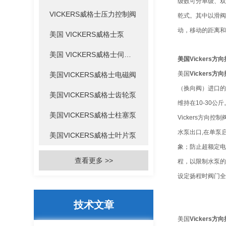
级数可分单级、双
VICKERS威格士压力控制阀
乾式。其中以滑阀
动，移动的距离和
美国 VICKERS威格士泵
美国 VICKERS威格士伺服阀
美国Vickers方
美国
Vickers方
美国VICKERS威格士电磁阀
（换向阀）进口的
美国VICKERS威格士齿轮泵
维持在10-30
美国VICKERS威格士柱塞泵
Vickers方
水泵出口,在单泵
美国VICKERS威格士叶片泵
象；防止超额定电
查看更多 >>
程，以限制水泵的
设定扬程时阀门全
技术文章
美国
Vickers方