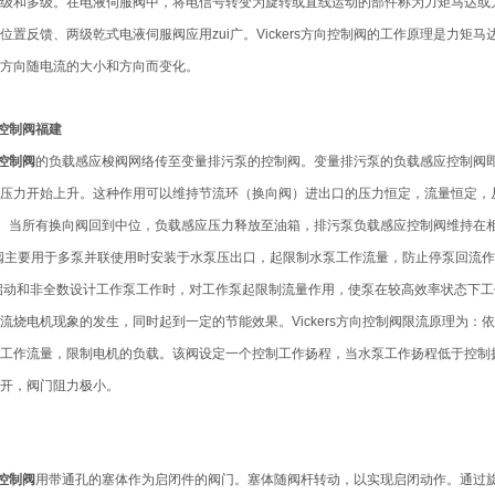
级和多级。在电液伺服阀中，将电信号转变为旋转或直线运动的部件称为力矩马达或
位置反馈、两级乾式电液伺服阀应用zui广。Vickers方向控制阀的工作原理是力
方向随电流的大小和方向而变化。
向控制阀福建
向控制阀
的负载感应梭阀网络传至变量排污泵的控制阀。变量排污泵的负载感应控制阀
压力开始上升。这种作用可以维持节流环（换向阀）进出口的压力恒定，流量恒定，从而
公斤。当所有换向阀回到中位，负载感应压力释放至油箱，排污泵负载感应控制阀维持
向控制阀主要用于多泵并联使用时安装于水泵压出口，起限制水泵工作流量，防止停泵回
启动和非全数设计工作泵工作时，对工作泵起限制流量作用，使泵在较高效率状态下
流烧电机现象的发生，同时起到一定的节能效果。Vickers方向控制阀限流原理为
工作流量，限制电机的负载。该阀设定一个控制工作扬程，当水泵工作扬程低于控制
开，阀门阻力极小。
向控制阀
用带通孔的塞体作为启闭件的阀门。塞体随阀杆转动，以实现启闭动作。通过旋