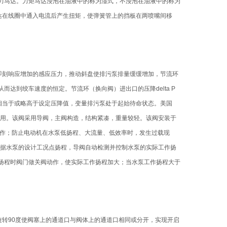
力马达。力矩马达浸泡在油液中的称为湿式，不浸泡在油液中的称为
矩马达在线圈中通入电流后产生扭矩，使弹簧管上的挡板在两喷嘴间移
即刻响应增加的感应压力，推动斜盘使排污泵排量缓缓增加，节流环
达到绞车速度的恒定。节流环（换向阀）进出口的压降delta P
在相当于或略高于设定压降值，变量排污泵处于起始待命状态。美国
流作用。该阀采用导阀，主阀构造，结构紧凑，重量较轻。该阀安装于
工作；防止电动机在水泵低扬程、大流量、低效率时，发生过载现
：依据水泵的设计工况点扬程，导阀自动检测并控制水泵的实际工作扬
扬程时阀门做关阀动作，使实际工作扬程加大；当水泵工作扬程大于
转90度使阀塞上的通道口与阀体上的通道口相同或分开，实现开启