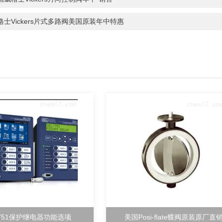
格士Vickers片式多路阀美国原装年中特惠
-751保护继电器功能选项
美国Posi-flate蝶阀原装原厂直