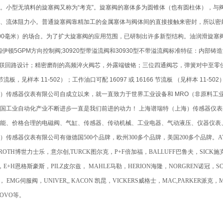
。小型无填料的旋塞阀又称为“考克”。旋塞阀的塞体多为圆锥体（也有圆柱体），与阀
、流体阻力小。普通旋塞阀靠精加工的金属塞体与阀体间的直接接触来密封，所以密
00毫米）的场合。为了扩大旋塞阀的应用范围，已研制出许多新型结构。油润滑旋塞阀是
控制阀伊顿5GPM方向控制阀;30920型带溢流阀和30930型不带溢流阀标准特征：内部铸造
并联回路设计；精密磨削的高频淬火阀芯，外露端镀铬；三位四通阀芯，弹簧对中至零位；3/4-1
166 节流板，见样本 11-502）；工作油口可配 16097 或 16166 节流板 （见样本 1
）传感器仪表有限公司自成立以来，就一直致力于世界工业设备和 MRO（非原料工
国工业自动化产业不断进步一直是我们前进的动力！ 上海谱瑞特（上海）传感器仪表
能、价格合理的电磁阀、气缸、传感器、传动机械、工业电器、气动液压、仪器仪表
传感器仪表有限公司有做德国500个品牌，欧州300多个品牌，美国200多个品牌。ATOS阿
XROTH博世力士乐，意尔创,TURCK图尔克，P+F倍加福，BALLUFF巴鲁夫，SICK
，E+H恩格斯豪斯，PILZ皮尔兹， MAHLE马勒，HERION海隆，NORGREN诺冠，SC
， EMG伺服阀，UNIVER,, KACON 凯昆，VICKERS威格士，MAC,PARKER派克，
NOVO等。